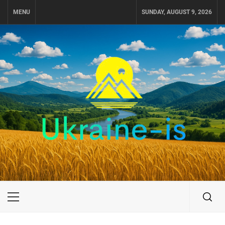
Skip
MENU
SUNDAY, AUGUST 9, 2026
to
content
UKRAINE-IS
ПУТЕШЕСТВИЕ ПО УКРАИНЕ
Primary
Menu