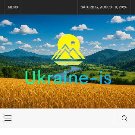
Skip
MENU
SATURDAY, AUGUST 8, 2026
to
content
UKRAINE-IS
ПУТЕШЕСТВИЕ ПО УКРАИНЕ
Primary
Menu