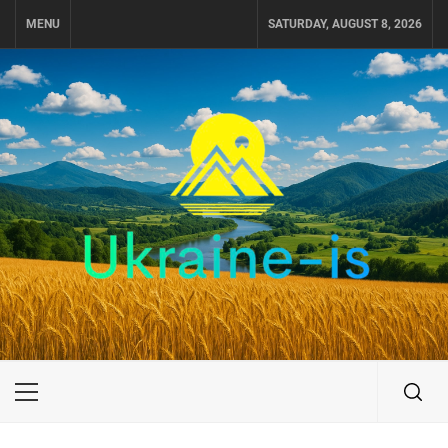
Skip
MENU
SATURDAY, AUGUST 8, 2026
to
content
UKRAINE-IS
ПУТЕШЕСТВИЕ ПО УКРАИНЕ
Primary
Menu