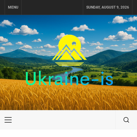
Skip
MENU
SUNDAY, AUGUST 9, 2026
to
content
UKRAINE-IS
ПУТЕШЕСТВИЕ ПО УКРАИНЕ
Primary
Menu