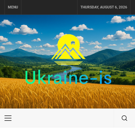
Skip
MENU
THURSDAY, AUGUST 6, 2026
to
content
UKRAINE-IS
ПУТЕШЕСТВИЕ ПО УКРАИНЕ
Primary
Menu