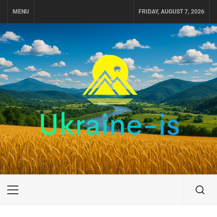
Skip
MENU
FRIDAY, AUGUST 7, 2026
to
content
UKRAINE-IS
ПУТЕШЕСТВИЕ ПО УКРАИНЕ
Primary
Menu