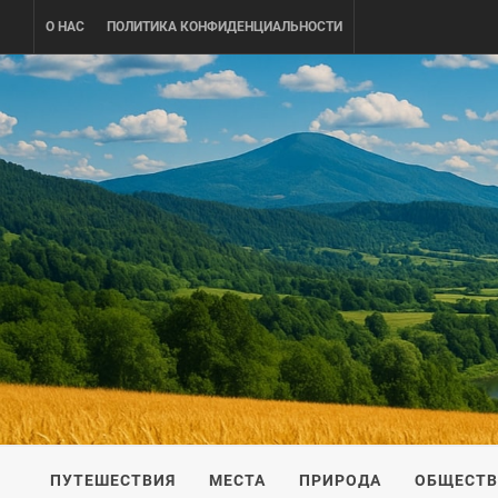
Skip
О НАС
ПОЛИТИКА КОНФИДЕНЦИАЛЬНОСТИ
to
content
UKRAINE-
ПУТЕШЕСТВИЕ ПО УКРАИНЕ
ПУТЕШЕСТВИЯ
МЕСТА
ПРИРОДА
ОБЩЕСТ