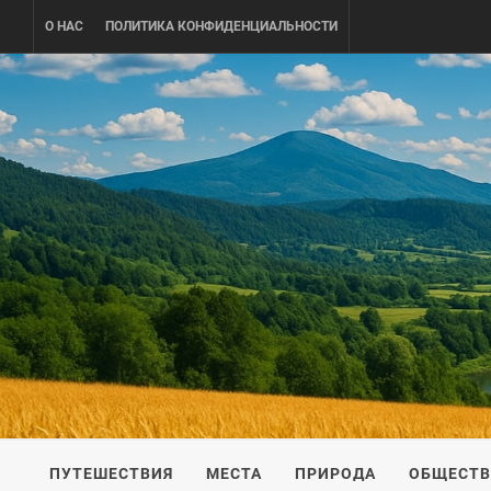
Skip
О НАС
ПОЛИТИКА КОНФИДЕНЦИАЛЬНОСТИ
to
content
UKRAINE-
ПУТЕШЕСТВИЕ ПО УКРАИНЕ
ПУТЕШЕСТВИЯ
МЕСТА
ПРИРОДА
ОБЩЕСТ