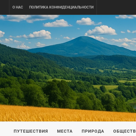
Skip
О НАС
ПОЛИТИКА КОНФИДЕНЦИАЛЬНОСТИ
to
content
UKRAINE-
ПУТЕШЕСТВИЕ ПО УКРАИНЕ
ПУТЕШЕСТВИЯ
МЕСТА
ПРИРОДА
ОБЩЕСТ