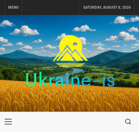
Skip
MENU
SATURDAY, AUGUST 8, 2026
to
content
UKRAINE-IS
ПУТЕШЕСТВИЕ ПО УКРАИНЕ
Primary
Menu