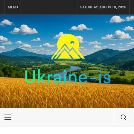
Skip
MENU
SATURDAY, AUGUST 8, 2026
to
content
UKRAINE-IS
ПУТЕШЕСТВИЕ ПО УКРАИНЕ
Primary
Menu