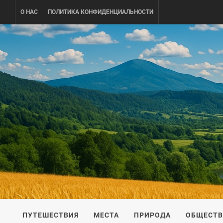
Skip
О НАС
ПОЛИТИКА КОНФИДЕНЦИАЛЬНОСТИ
to
content
UKRAINE-
ПУТЕШЕСТВИЕ ПО УКРАИНЕ
ПУТЕШЕСТВИЯ
МЕСТА
ПРИРОДА
ОБЩЕСТ