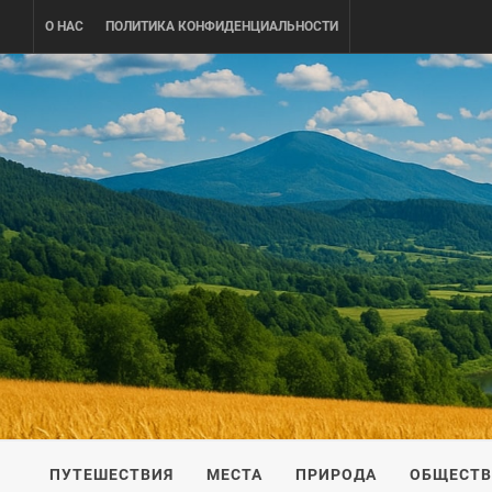
Skip
О НАС
ПОЛИТИКА КОНФИДЕНЦИАЛЬНОСТИ
to
content
UKRAINE-
ПУТЕШЕСТВИЕ ПО УКРАИНЕ
ПУТЕШЕСТВИЯ
МЕСТА
ПРИРОДА
ОБЩЕСТ