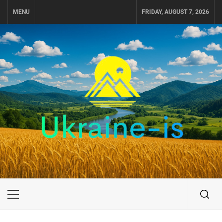
Skip
MENU
FRIDAY, AUGUST 7, 2026
to
content
UKRAINE-IS
ПУТЕШЕСТВИЕ ПО УКРАИНЕ
Primary
Menu