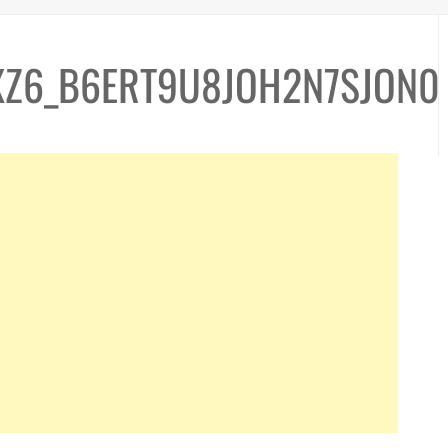
XZ6_B6ERT9U8JOH2N7SJON0