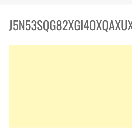
J5N53SQG82XGI4OXQAXU