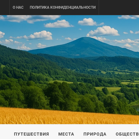
Skip
О НАС
ПОЛИТИКА КОНФИДЕНЦИАЛЬНОСТИ
to
content
UKRAINE-
ПУТЕШЕСТВИЕ ПО УКРАИНЕ
ПУТЕШЕСТВИЯ
МЕСТА
ПРИРОДА
ОБЩЕСТ