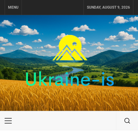
Skip
MENU
SUNDAY, AUGUST 9, 2026
to
content
UKRAINE-IS
ПУТЕШЕСТВИЕ ПО УКРАИНЕ
Primary
Menu