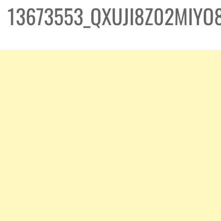
13673553_QXUJI8Z02MIYO