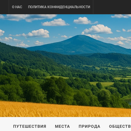
Skip
О НАС
ПОЛИТИКА КОНФИДЕНЦИАЛЬНОСТИ
to
content
UKRAINE-
ПУТЕШЕСТВИЕ ПО УКРАИНЕ
ПУТЕШЕСТВИЯ
МЕСТА
ПРИРОДА
ОБЩЕСТ