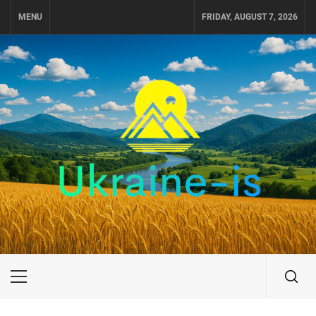
Skip
MENU
FRIDAY, AUGUST 7, 2026
to
content
UKRAINE-IS
ПУТЕШЕСТВИЕ ПО УКРАИНЕ
Primary
Menu