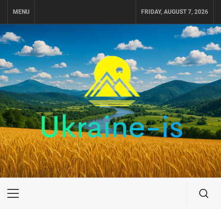
Skip
MENU
FRIDAY, AUGUST 7, 2026
to
content
UKRAINE-IS
ПУТЕШЕСТВИЕ ПО УКРАИНЕ
Primary
Menu