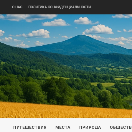
Skip
О НАС
ПОЛИТИКА КОНФИДЕНЦИАЛЬНОСТИ
to
content
UKRAINE-
ПУТЕШЕСТВИЕ ПО УКРАИНЕ
ПУТЕШЕСТВИЯ
МЕСТА
ПРИРОДА
ОБЩЕСТ