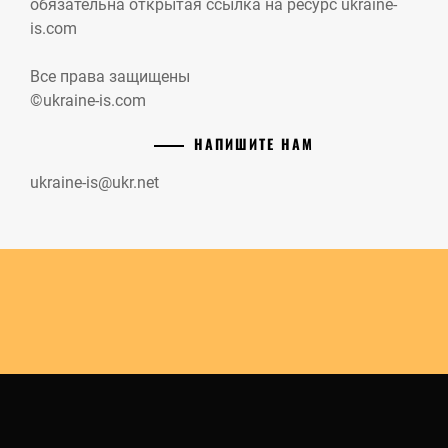
обязательна открытая ссылка на ресурс ukraine-
is.com
Все права защищены
©ukraine-is.com
НАПИШИТЕ НАМ
ukraine-is@ukr.net