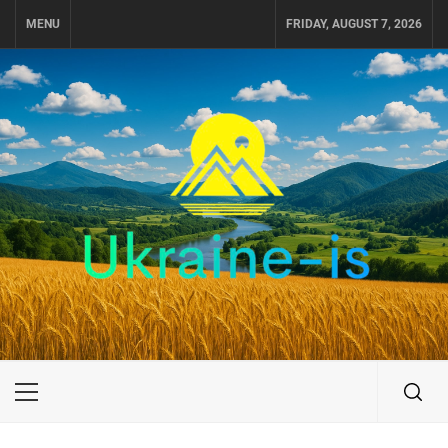
Skip
MENU
FRIDAY, AUGUST 7, 2026
to
content
UKRAINE-IS
ПУТЕШЕСТВИЕ ПО УКРАИНЕ
Primary
Menu