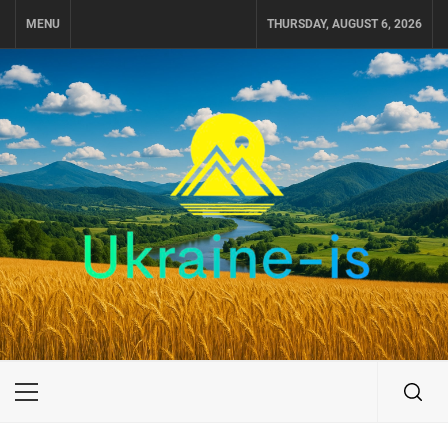
Skip
MENU
THURSDAY, AUGUST 6, 2026
to
content
UKRAINE-IS
ПУТЕШЕСТВИЕ ПО УКРАИНЕ
Primary
Menu