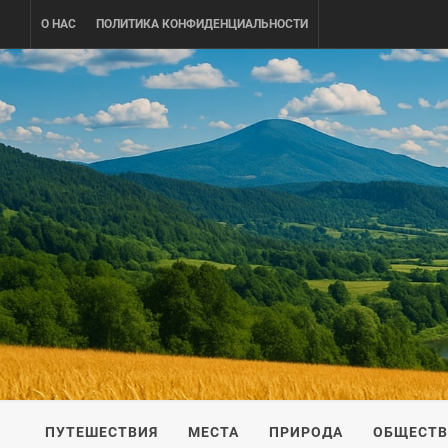
Skip
О НАС
ПОЛИТИКА КОНФИДЕНЦИАЛЬНОСТИ
to
content
UKRAINE-
ПУТЕШЕСТВИЕ ПО УКРАИНЕ
ПУТЕШЕСТВИЯ
МЕСТА
ПРИРОДА
ОБЩЕСТ