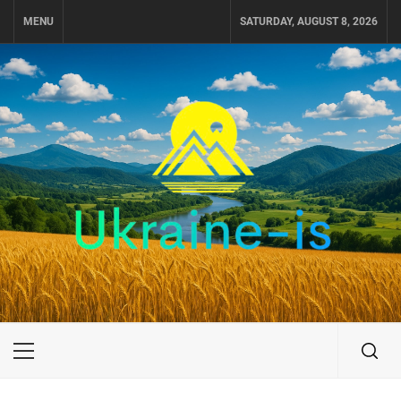
Skip
MENU
SATURDAY, AUGUST 8, 2026
to
content
UKRAINE-IS
ПУТЕШЕСТВИЕ ПО УКРАИНЕ
Primary
Menu