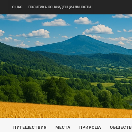
Skip
О НАС
ПОЛИТИКА КОНФИДЕНЦИАЛЬНОСТИ
to
content
UKRAINE-
ПУТЕШЕСТВИЕ ПО УКРАИНЕ
ПУТЕШЕСТВИЯ
МЕСТА
ПРИРОДА
ОБЩЕСТ