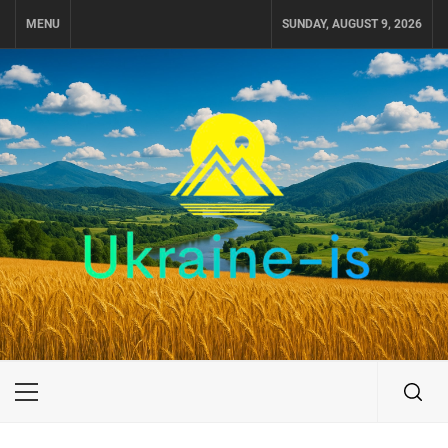
Skip
MENU
SUNDAY, AUGUST 9, 2026
to
content
UKRAINE-IS
ПУТЕШЕСТВИЕ ПО УКРАИНЕ
Primary
Menu