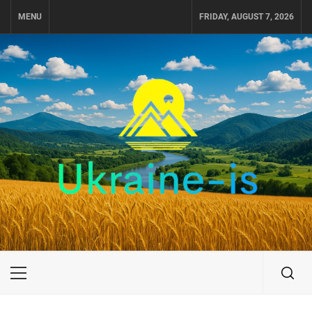
Skip
MENU
FRIDAY, AUGUST 7, 2026
to
content
UKRAINE-IS
ПУТЕШЕСТВИЕ ПО УКРАИНЕ
Primary
Menu