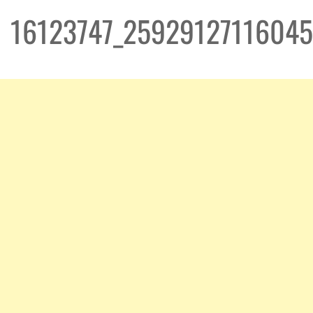
16123747_2592912711604