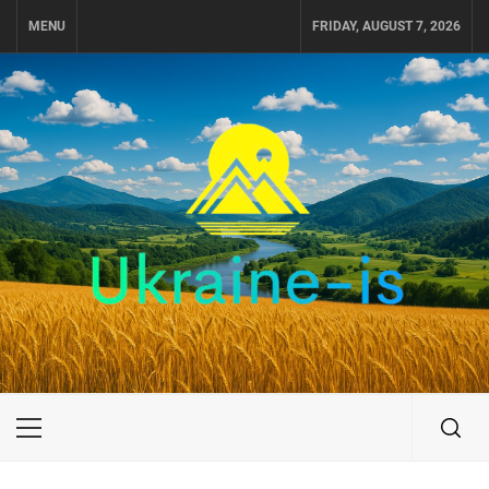
Skip
MENU
FRIDAY, AUGUST 7, 2026
to
content
UKRAINE-IS
ПУТЕШЕСТВИЕ ПО УКРАИНЕ
Primary
Menu