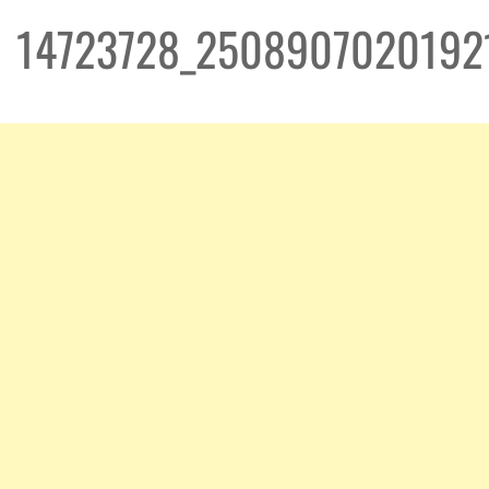
14723728_2508907020192