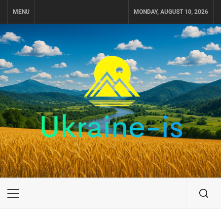
Skip
MENU
MONDAY, AUGUST 10, 2026
to
content
UKRAINE-IS
ПУТЕШЕСТВИЕ ПО УКРАИНЕ
Primary
Menu