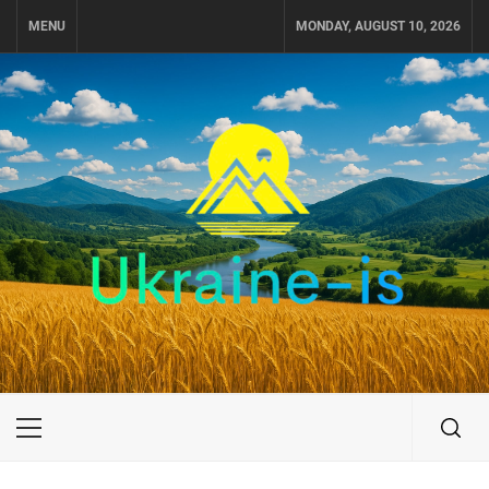
Skip
MENU
MONDAY, AUGUST 10, 2026
to
content
UKRAINE-IS
ПУТЕШЕСТВИЕ ПО УКРАИНЕ
Primary
Menu