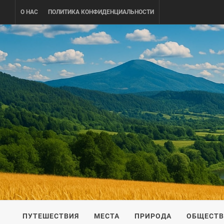
Skip
О НАС
ПОЛИТИКА КОНФИДЕНЦИАЛЬНОСТИ
to
content
UKRAINE-
ПУТЕШЕСТВИЕ ПО УКРАИНЕ
ПУТЕШЕСТВИЯ
МЕСТА
ПРИРОДА
ОБЩЕСТ