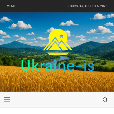
Skip
MENU
THURSDAY, AUGUST 6, 2026
to
content
UKRAINE-IS
ПУТЕШЕСТВИЕ ПО УКРАИНЕ
Primary
Menu