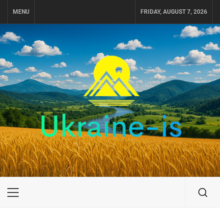
Skip
MENU
FRIDAY, AUGUST 7, 2026
to
content
UKRAINE-IS
ПУТЕШЕСТВИЕ ПО УКРАИНЕ
Primary
Menu