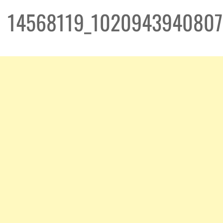
14568119_1020943940807