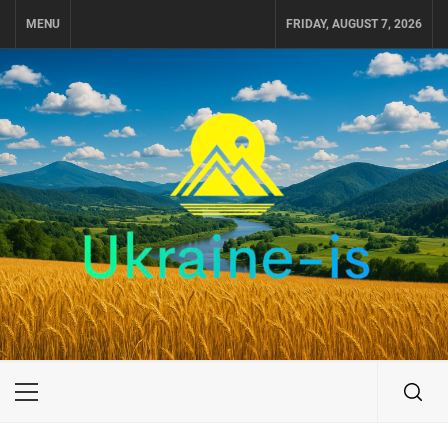
Skip
MENU
FRIDAY, AUGUST 7, 2026
to
content
UKRAINE-IS
ПУТЕШЕСТВИЕ ПО УКРАИНЕ
Primary
Menu