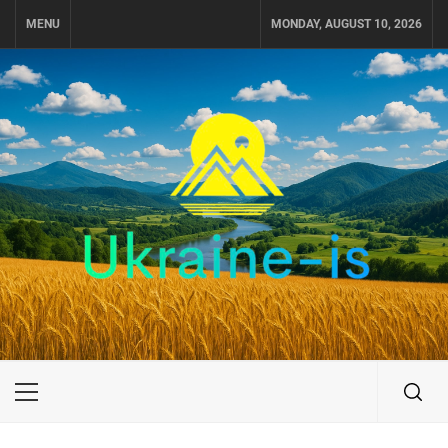
Skip
MENU
MONDAY, AUGUST 10, 2026
to
content
UKRAINE-IS
ПУТЕШЕСТВИЕ ПО УКРАИНЕ
Primary
Menu