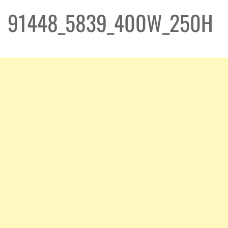
91448_5839_400W_250H