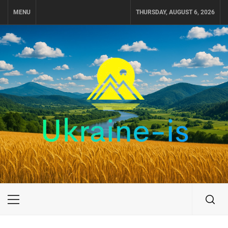
Skip
MENU
THURSDAY, AUGUST 6, 2026
to
content
UKRAINE-IS
ПУТЕШЕСТВИЕ ПО УКРАИНЕ
Primary
Menu