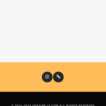
Instagram
Кіномандри
© 2016-2024 UKRAINE-IS.COM ALL RIGHTS RESERVED