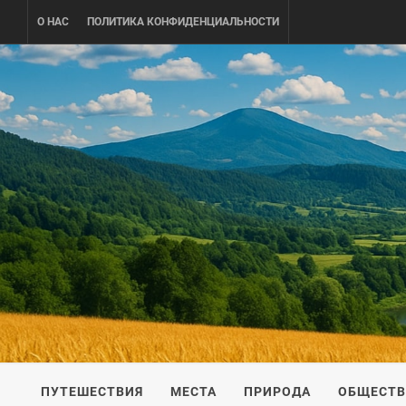
Skip
О НАС
ПОЛИТИКА КОНФИДЕНЦИАЛЬНОСТИ
to
content
UKRAINE-
ПУТЕШЕСТВИЕ ПО УКРАИНЕ
ПУТЕШЕСТВИЯ
МЕСТА
ПРИРОДА
ОБЩЕСТ