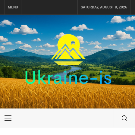
Skip
MENU
SATURDAY, AUGUST 8, 2026
to
content
UKRAINE-IS
ПУТЕШЕСТВИЕ ПО УКРАИНЕ
Primary
Menu