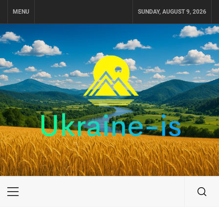
Skip
MENU
SUNDAY, AUGUST 9, 2026
to
content
UKRAINE-IS
ПУТЕШЕСТВИЕ ПО УКРАИНЕ
Primary
Menu