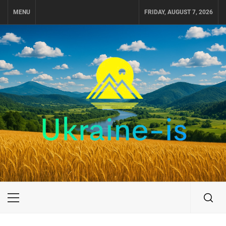
Skip
MENU
FRIDAY, AUGUST 7, 2026
to
content
UKRAINE-IS
ПУТЕШЕСТВИЕ ПО УКРАИНЕ
Primary
Menu