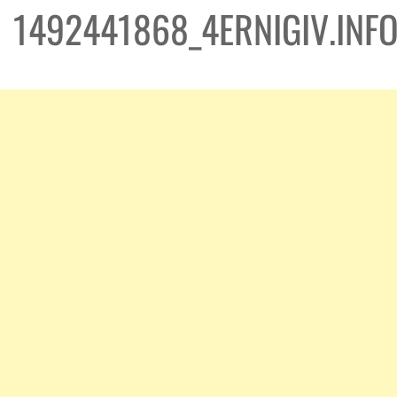
1492441868_4ERNIGIV.INF