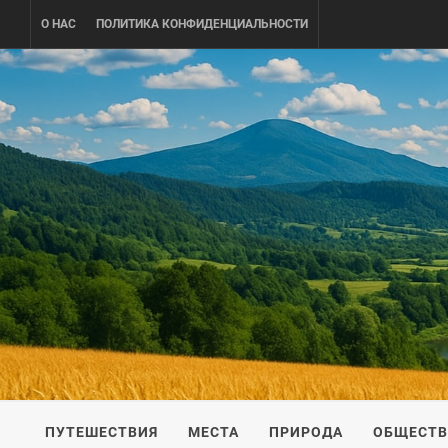
Skip
О НАС
ПОЛИТИКА КОНФИДЕНЦИАЛЬНОСТИ
to
content
UKRAINE-
ПУТЕШЕСТВИЕ ПО УКРАИНЕ
ПУТЕШЕСТВИЯ
МЕСТА
ПРИРОДА
ОБЩЕСТ