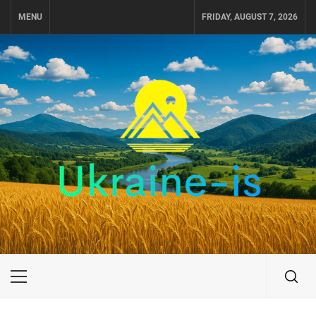
Skip
MENU
FRIDAY, AUGUST 7, 2026
to
content
UKRAINE-IS
ПУТЕШЕСТВИЕ ПО УКРАИНЕ
Primary
Menu