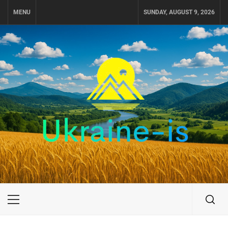
Skip
MENU
SUNDAY, AUGUST 9, 2026
to
content
UKRAINE-IS
ПУТЕШЕСТВИЕ ПО УКРАИНЕ
Primary
Menu