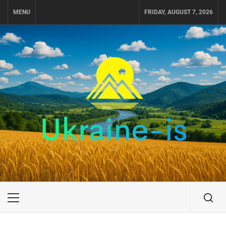
Skip
MENU
FRIDAY, AUGUST 7, 2026
to
content
UKRAINE-IS
ПУТЕШЕСТВИЕ ПО УКРАИНЕ
Primary
Menu