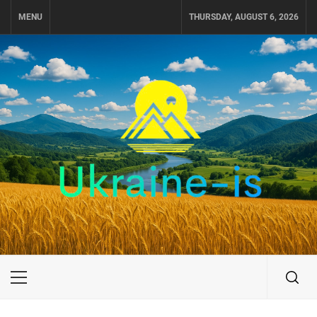
Skip
MENU
THURSDAY, AUGUST 6, 2026
to
content
UKRAINE-IS
ПУТЕШЕСТВИЕ ПО УКРАИНЕ
Primary
Menu