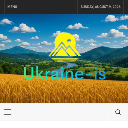
Skip
MENU
SUNDAY, AUGUST 9, 2026
to
content
UKRAINE-IS
ПУТЕШЕСТВИЕ ПО УКРАИНЕ
Primary
Menu