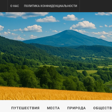
Skip
О НАС
ПОЛИТИКА КОНФИДЕНЦИАЛЬНОСТИ
to
content
UKRAINE-
ПУТЕШЕСТВИЕ ПО УКРАИНЕ
ПУТЕШЕСТВИЯ
МЕСТА
ПРИРОДА
ОБЩЕСТ