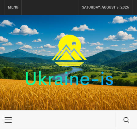
Skip
MENU
SATURDAY, AUGUST 8, 2026
to
content
UKRAINE-IS
ПУТЕШЕСТВИЕ ПО УКРАИНЕ
Primary
Menu